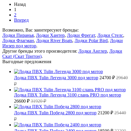
Назад
1
2
Вперед
Возможно, Вас заинтересуют бренды:
Лодки Пиранья
,
Лодки Хантер
,
Лодки Фрегат
,
Лодки Стелс
,
Лодки Флагман
,
Лодки River Boats
,
Лодки Polar Bird
,
Лодки
Инзер под мотор
.
Другие бренды этого производителя:
Лодки Англер
,
Лодки
Скат (Скат Тритон)
.
Выгодные предложения
Лодка ПВХ Tulin Легенда 3000 под мотор
24700 ₽
29640
₽
Лодка ПВХ Tulin Легенда 3100 слань PRO под мотор
26600 ₽
31920 ₽
Лодка ПВХ Tulin Победа 2800 под мотор
21200 ₽
25440
₽
Лодка ПВХ Tulin Победа 2400 под мотор
18500 ₽
22200