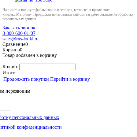
Наш сайт использует файлы cookie и сервисы, которые их применяют:
«Яндекс.Метрика». Продолжая пользоваться сайтом, вы даёте согласие на обработку
персональных данных.
Заказать звонок
8-800-600-01-07
sales@rus-lodki.ru
Сравнение
0
Корзина
0
Товар добавлен в корзину
Кол-во:
Итого:
Продолжить покупки
Перейти в корзину
вам перезвоним
ботку персональных данных
литикой конфиденциальности