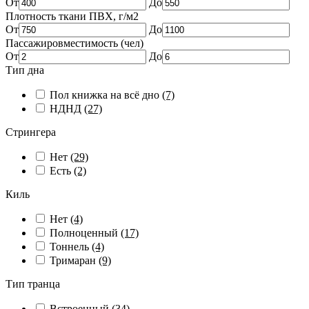
От
До
Плотность ткани ПВХ, г/м2
От
До
Пассажировместимость (чел)
От
До
Тип дна
Пол книжка на всё дно
(7)
НДНД
(27)
Стрингера
Нет
(29)
Есть
(2)
Киль
Нет
(4)
Полноценный
(17)
Тоннель
(4)
Тримаран
(9)
Тип транца
Встроенный
(34)