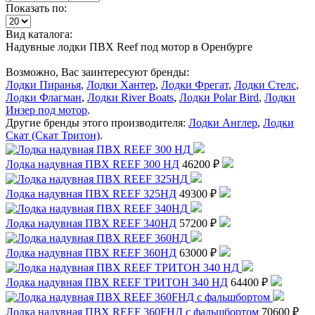
Показать по:
Вид каталога:
Надувные лодки ПВХ Reef под мотор в Оренбурге
Возможно, Вас заинтересуют бренды:
Лодки Пиранья
,
Лодки Хантер
,
Лодки Фрегат
,
Лодки Стелс
,
Лодки Флагман
,
Лодки River Boats
,
Лодки Polar Bird
,
Лодки
Инзер под мотор
.
Другие бренды этого производителя:
Лодки Англер
,
Лодки
Скат (Скат Тритон)
.
Лодка надувная ПВХ REEF 300 НД
46200 ₽
Лодка надувная ПВХ REEF 325НД
49300 ₽
Лодка надувная ПВХ REEF 340НД
57200 ₽
Лодка надувная ПВХ REEF 360НД
63000 ₽
Лодка надувная ПВХ REEF ТРИТОН 340 НД
64400 ₽
Лодка надувная ПВХ REEF 360FНД с фальшбортом
70600 ₽