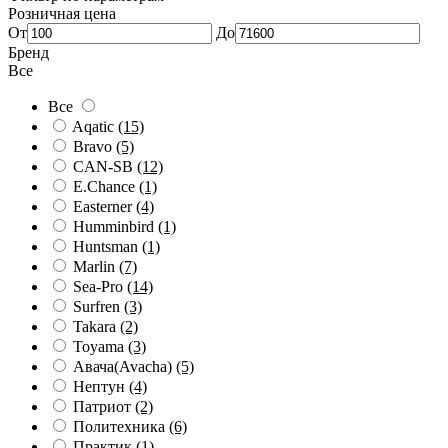
Розничная цена
От
До
Бренд
Все
Все
Aqatic
(15)
Bravo
(5)
CAN-SB
(12)
E.Chance
(1)
Easterner
(4)
Humminbird
(1)
Huntsman
(1)
Marlin
(7)
Sea-Pro
(14)
Surfren
(3)
Takara
(2)
Toyama
(3)
Авача(Avacha)
(5)
Нептун
(4)
Патриот
(2)
Политехника
(6)
Практик
(1)